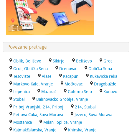
Povezane pretrage
Oblik, Beliševo
Sikirje
Beliševo
Grot
Grot, Oblička Sena
Drenovac
Oblička Sena
Tesovište
Vlase
Kacapun
Kukavička reka
Markovo Kale, Vranje
Mečkovac
Dragobužde
Lepenica
Mazarać
Golemo Selo
Kunovo
Stubal
Balinovacko Groblje, Vranje
Priboj Vranjski, 214, Priboj
214, Stubal
Petlova Cuka, Suva Morava
Jezero, Suva Morava
Moštanica
Milan Toplice, Vranje
Kajmakčalanska, Vranje
Kninska, Vranje