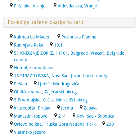
Pržarska, Vranje
Vidovdanska, Vranje
Poslednje tražene lokacije na karti
Kulmea Lu Mladen
Poslonska Planina
Rudinjska Reka
19.1
51 KNEGINJE ZORKE, 11104, Belgrade (Vracar), Belgrade
county
Homolje mountains
16 STRAZILOVSKA, Novi Sad, Juzno-backi county
Peštan
Ljubiše Miodragovića
Obilićev venac, Zaječarski okrug
3 Prvomajska, Čačak, Moravički okrug
Krusedolski Prnjav
Jerma
Zabava
Manastir Hopovo
214
Novi Sad - Subotica
Orlovo bojište, Fruska Gora National Park
230
Vlasinsko jezero