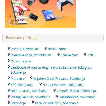
Povezane pretrage
Jasenje, Davidovac
Niska Padina
Jovanova Kapa, Radenkovac
Radenkovac
120
Ozren, Jezero
Landscape of outstanding features Lepterija-Sokograd,
Sokobanja
Moravica
Knjaževačka & Prevalac, Sokobanja
120, Sokobanja
Hajduk Veljkova, Sokobanja
Nikole Pašića, Sokobanja
Vojvode Mišića, Sokobanja
Svetog Save 90, Sokobanja
Karađorđeva, Sokobanja
Sokobanja
Karaђorђeva bb/3, Sokobanja