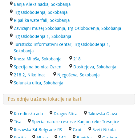
Banja Aleksinacka, Sokobanja
Trg Oslobođenja, Sokobanja
Ripaljka waterfall, Sokobanja
Zavičajni muzej Sokobanja, Trg Oslobođenja, Sokobanja
Trg Oslobođenja 1, Sokobanja
Turističko informativni centar, Trg Oslobođenja 1,
Sokobanja
Kneza Miloša, Sokobanja
218
Specijalna bolnica Ozren
Dositejeva, Sokobanja
218 2, Nikolinac
Njegoševa, Sokobanja
Solunska ulica, Sokobanja
Poslednje tražene lokacije na karti
Krcedinska ada
Dragovištica
Takovska Glava
Tisa
Special nature reserve Kanjon reke Tresnjice
Resavska 34 Belgrade RS
Grot
Sveti Nikola
Korita
Mlava
142
Banjska
Greben