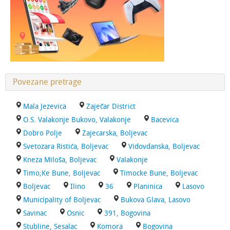
Povezane pretrage
Mala Jezevica
Zaječar District
O.S. Valakonje Bukovo, Valakonje
Bacevica
Dobro Polje
Zajecarska, Boljevac
Svetozara Ristića, Boljevac
Vidovdanska, Boljevac
Kneza Miloša, Boljevac
Valakonje
Timo;Ke Bune, Boljevac
Timocke Bune, Boljevac
Boljevac
Ilino
36
Planinica
Lasovo
Municipality of Boljevac
Bukova Glava, Lasovo
Savinac
Osnic
391, Bogovina
Stubline, Sesalac
Komora
Bogovina