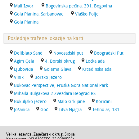
Mali Izvor
Bogovinska pećina, 391, Bogovina
Gola Planina, Šarbanovac
Vlaško Polje
Gola Planina
Poslednje tražene lokacije na karti
Deliblato Sand
Novosadski put
Beogradski Put
Agim Çela
4, Borski okrug
Ločka ada
Ljuboviđa
Golema Glava
Krcedinska ada
Vinik
Borsko jezero
Bukovac Perspective, Fruska Gora National Park
Mihaila Bulgakova 2 Zvezdara Beograd RS
Bukuljsko jezero
Malo Grkljane
Korićani
Jošanica
Goč
Tilva Njagra
Tehno as, 131
Velika Jezevica,
Zaječarski okrug
,
Srbija