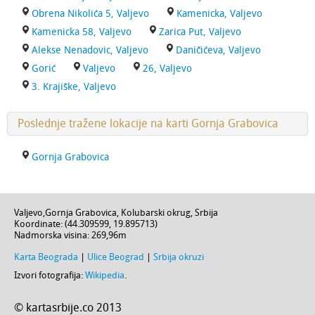
Obrena Nikolića 5, Valjevo
Kamenicka, Valjevo
Kamenicka 58, Valjevo
Zarica Put, Valjevo
Alekse Nenadovic, Valjevo
Daničićeva, Valjevo
Gorić
Valjevo
26, Valjevo
3. Krajiške, Valjevo
Poslednje tražene lokacije na karti Gornja Grabovica
Gornja Grabovica
Valjevo
,
Gornja Grabovica
,
Kolubarski okrug
,
Srbija
Koordinate: (
44.309599
,
19.895713
)
Nadmorska visina:
269,96m
Karta Beograda
|
Ulice Beograd
|
Srbija okruzi
Izvori fotografija:
Wikipedia
.
© kartasrbije.co 2013