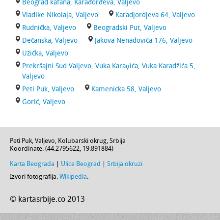
Beograd kafana, Karađorđeva, Valjevo
Vladike Nikolaja, Valjevo
Karadjordjeva 64, Valjevo
Rudnička, Valjevo
Beogradski Put, Valjevo
Dečanska, Valjevo
Jakova Nenadovića 176, Valjevo
Užička, Valjevo
Prekršajni Sud Valjevo, Vuka Karaџića, Vuka Karadžića 5,
Valjevo
Peti Puk, Valjevo
Kamenicka 58, Valjevo
Gorić, Valjevo
Peti Puk,
Valjevo
,
Kolubarski okrug
,
Srbija
Koordinate: (
44.2795622
,
19.891884
)
Karta Beograda
|
Ulice Beograd
|
Srbija okruzi
Izvori fotografija:
Wikipedia
.
© kartasrbije.co 2013