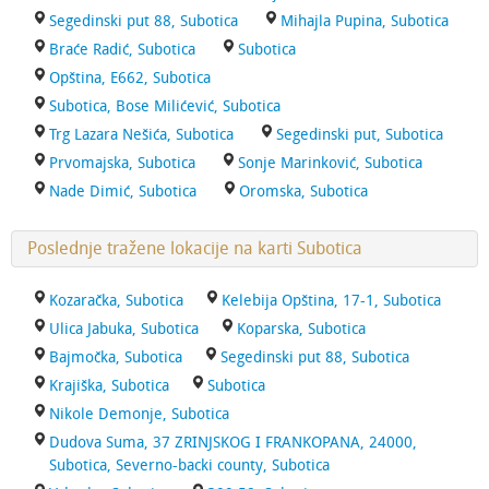
Segedinski put 88, Subotica
Mihajla Pupina, Subotica
Braće Radić, Subotica
Subotica
Opština, E662, Subotica
Subotica, Bose Milićević, Subotica
Trg Lazara Nešića, Subotica
Segedinski put, Subotica
Prvomajska, Subotica
Sonje Marinković, Subotica
Nade Dimić, Subotica
Oromska, Subotica
Poslednje tražene lokacije na karti Subotica
Kozaračka, Subotica
Kelebija Opština, 17-1, Subotica
Ulica Jabuka, Subotica
Koparska, Subotica
Bajmočka, Subotica
Segedinski put 88, Subotica
Krajiška, Subotica
Subotica
Nikole Demonje, Subotica
Dudova Suma, 37 ZRINJSKOG I FRANKOPANA, 24000,
Subotica, Severno-backi county, Subotica