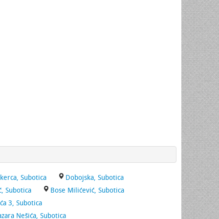
kerca, Subotica
Dobojska, Subotica
ć, Subotica
Bose Milićević, Subotica
ća 3, Subotica
azara Nešića, Subotica