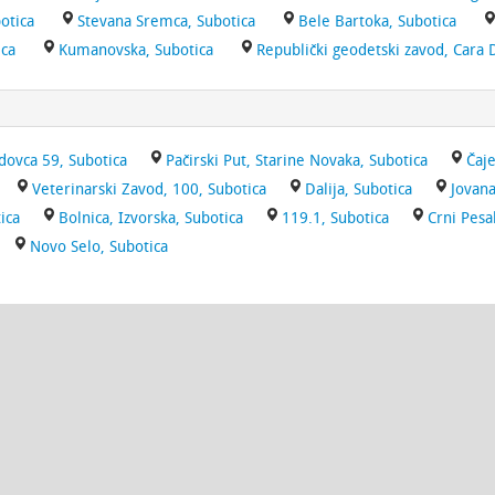
otica
Stevana Sremca, Subotica
Bele Bartoka, Subotica
ica
Kumanovska, Subotica
Republički geodetski zavod, Cara 
Zdovca 59, Subotica
Pačirski Put, Starine Novaka, Subotica
Čaje
Veterinarski Zavod, 100, Subotica
Dalija, Subotica
Jovana
ica
Bolnica, Izvorska, Subotica
119.1, Subotica
Crni Pesa
Novo Selo, Subotica