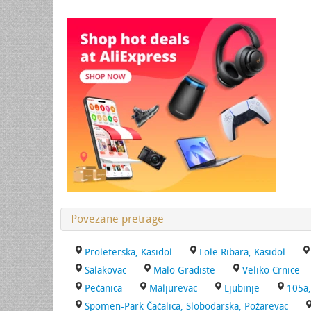
Povezane pretrage
Proleterska, Kasidol
Lole Ribara, Kasidol
Salakovac
Malo Gradiste
Veliko Crnice
Pečanica
Maljurevac
Ljubinje
105a,
Spomen-Park Čačalica, Slobodarska, Požarevac