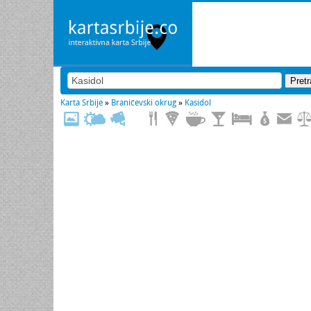
Karta Srbije
»
Braničevski okrug
»
Kasidol