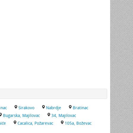
inac
Sirakovo
Nabrdje
Bratinac
Bugarska, Majilovac
34, Majilovac
iće
Cacalica, Požarevac
105a, Boževac