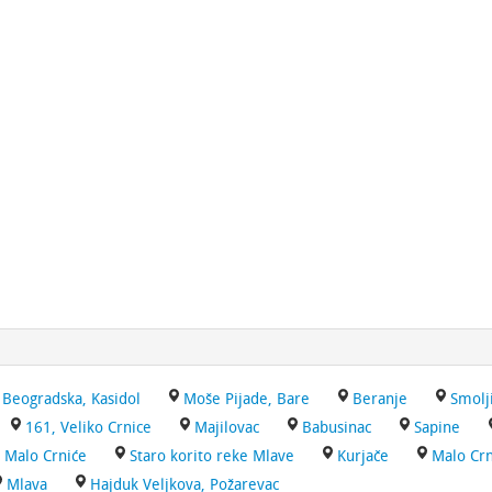
Beogradska, Kasidol
Moše Pijade, Bare
Beranje
Smolj
161, Veliko Crnice
Majilovac
Babusinac
Sapine
 Malo Crniće
Staro korito reke Mlave
Kurjače
Malo Crn
Mlava
Hajduk Veljkova, Požarevac