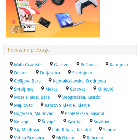
Povezane pretrage
Malo Gradiste
Garevo
Pečanica
Kamijevo
Desine
Doljasnica
Srednjevo
Češljeva Bara
Kajmakčalanska, Srednjevo
Smoljinac
Makce
Carevac
Miljević
Moše Pijade, Bare
Beogradska, Kasidol
Majilovac
Rabrovo-Klenje, Klenje
Bugarska, Majilovac
Proleterska, Kasidol
Beranje
Šuvajić
Kasidol
Sirakovo
34, Majilovac
Lole Ribara, Kasidol
Sapine
Velika Bresnica
Mrčkovac
Rabrovo