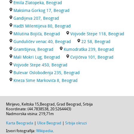
Emila Zlatopeka, Beograd
Maksima Gorkog 17, Beograd
Gandijeva 207, Beograd
Hadži Milentijeva 80, Beograd
Milutina Bojića, Beograd
Vojvode Stepe 118, Beograd
Gundulićev venac 40, Beograd
22 58, Beograd
Gramšijeva, Beograd
Kumodraška 239, Beograd
Mali Mokri Lug, Beograd
Cvijićeva 101, Beograd
Vojvode Stepe 450, Beograd
Bulevar Oslobođenja 235, Beograd
Kneza Sime Markovića 8, Beograd
Mirijevo,
Keltska 15
,
Beograd
,
Grad Beograd
,
Srbija
Koordinate: (
44.7838538
,
20.5264443
)
Nadmorska visina:
219,71m
Karta Beograda
|
Ulice Beograd
|
Srbija okruzi
Izvori fotografija:
Wikipedia
.