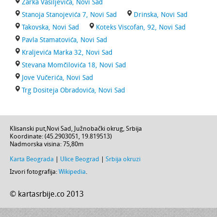
Žarka Vasiljevića, Novi Sad
Stanoja Stanojevića 7, Novi Sad
Drinska, Novi Sad
Takovska, Novi Sad
Koteks Viscofan, 92, Novi Sad
Pavla Stamatovića, Novi Sad
Kraljevića Marka 32, Novi Sad
Stevana Momčilovića 18, Novi Sad
Jove Vučerića, Novi Sad
Trg Dositeja Obradovića, Novi Sad
Klisanski put
,
Novi Sad
,
Južnobački okrug
,
Srbija
Koordinate: (
45.2903051
,
19.819513
)
Nadmorska visina:
75,80m
Karta Beograda
|
Ulice Beograd
|
Srbija okruzi
Izvori fotografija:
Wikipedia
.
© kartasrbije.co 2013