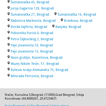
Šumatovačka 45, Beograd
Jurija Gagarina 128, Beograd
Šumatovačka 27, Beograd
Šumatovačka 16, Beograd
Radomira Markovića, Beograd
Brankova, Beograd
Đorđa Vajferta, Beograd
Banjska, Beograd
Pukovnika Purića 4, Beograd
Petra Čajkovskog 2, Beograd
Paje Jovanovića 33, Beograd
Paje Jovanovića 15, Beograd
Novo groblje, Ruzveltova, Beograd
Muzej Nikole Tesle, 51, Beograd
Bulevar kralja Aleksandra 75, Beograd
Milorada Petrovića, Beograd
Vračar,
Kursulina 5
,
Beograd
, (
11000
),
Grad Beograd
,
Srbija
Koordinate: (
44.8000261
,
20.4723467
)
Karta Beograda
|
Ulice Beograd
|
Srbija okruzi