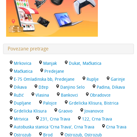
Povezane pretrage
Mrkovica
Manjak
Dukat, Mačkatica
Mačkatica
Predejane
E-75 Omladinska bb, Predejane
Ruplje
Garinje
Dikava
Džep
Danjino Selo
Padina, Dikava
Ružić
Vlasina
Bankovci
Obradovce
Dupljane
Palojce
Grdelicka Klisura, Bistrica
Grdelicka Klisura
Graovo
Jovanovce
Mrtvica
231, Crna Trava
122, Crna Trava
Autobuska stanica 'Crna Trava', Crna Trava
Crna Trava
Ostrozub
Brod
Ostrozub, Ostrozub