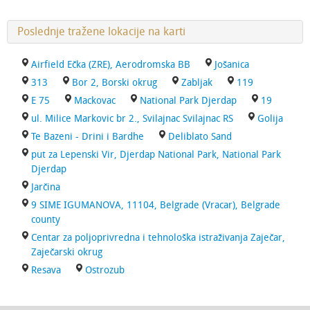
Poslednje tražene lokacije na karti
Airfield Ečka (ZRE), Aerodromska BB
Jošanica
313
Bor 2, Borski okrug
Zabljak
119
E 75
Mackovac
National Park Djerdap
19
ul. Milice Markovic br 2., Svilajnac Svilajnac RS
Golija
Te Bazeni - Drini i Bardhe
Deliblato Sand
put za Lepenski Vir, Djerdap National Park, National Park
Djerdap
Jarčina
9 SIME IGUMANOVA, 11104, Belgrade (Vracar), Belgrade
county
Centar za poljoprivredna i tehnološka istraživanja Zaječar,
Zaječarski okrug
Resava
Ostrozub