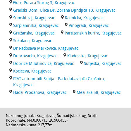
Đure Pucara Starog 3, Kragujevac
Gradski Dom, Ulica Dr. Zorana Djindjića 10, Kragujevac
Šumski raj, Kragujevac
Radnicka, Kragujevac
Sarplaninska, Kragujevac
Vinogradi, Kragujevac
Gružanska, Kragujevac
Partizanskih kurira, Kragujevac
Sokolana, Kragujevac
Dr Radosava Markovica, Kragujevac
Dubrovacka, Kragujevac
Kladovska, Kragujevac
Dobrice Milutinovica, Kragujevac
Sutjeska, Kragujevac
Kociceva, Kragujevac
FIAT automobili Srbija - Park dobavljača Grošnica,
Kragujevac
Hadzi Prodanova, Kragujevac
Mezijska 58, Kragujevac
Naznanog junaka
,
Kragujevac
,
Šumadijski okrug
,
Srbija
Koordinate: (
44.0300713
,
20.906455
)
Nadmorska visina:
217,77m