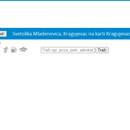
Svetolika Mladenovica, Kragujevac na karti Kragujeva
a
Traži