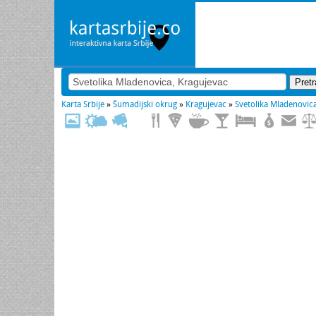
Karta Srbije
»
Šumadijski okrug
»
Kragujevac
»
Svetolika Mladenovic