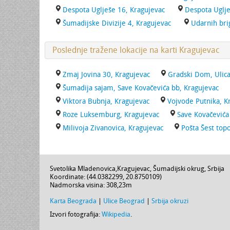
Despota Uglješe 16, Kragujevac
Despota Uglje
Šumadijske Divizije 4, Kragujevac
Udarnih bri
Poslednje tražene lokacije na karti Kragujevac
Zmaj Jovina 30, Kragujevac
Gradski Dom, Ulica
Šumadija sajam, Save Kovačevića bb, Kragujevac
Viktora Bubnja, Kragujevac
Vojvode Putnika, K
Roze Luksemburg, Kragujevac
Save Kovačevića
Milivoja Zivanovica, Kragujevac
Pošta Šest topo
Svetolika Mladenovica
,
Kragujevac
,
Šumadijski okrug
,
Srbija
Koordinate: (
44.0382299
,
20.8750109
)
Nadmorska visina:
308,23m
Karta Beograda
|
Ulice Beograd
|
Srbija okruzi
Izvori fotografija:
Wikipedia
.