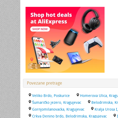
Povezane pretrage
Veliko Brdo, Poskurice
Homerova Ulica, Kragu
Šumaričko jezero, Kragujevac
Belodrimska, K
Gornjomilanovacka, Kragujevac
Kralja Urosa I
Crkva Denino brdo, Belodrimska, Kragujevac