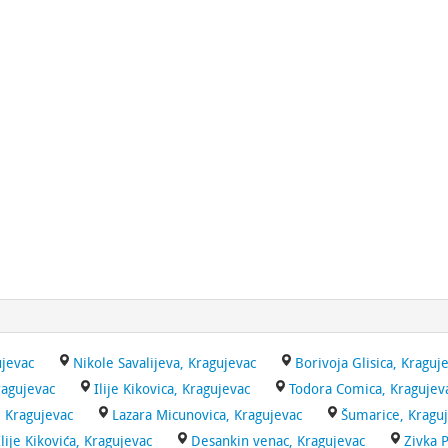
jevac
Nikole Savalijeva, Kragujevac
Borivoja Glisica, Kraguj
ragujevac
Ilije Kikovica, Kragujevac
Todora Comica, Kragujev
, Kragujevac
Lazara Micunovica, Kragujevac
Šumarice, Kragu
Ilije Kikovića, Kragujevac
Desankin venac, Kragujevac
Zivka 