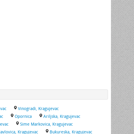
evac
Vinogradi, Kragujevac
ac
Opornica
Ariljska, Kragujevac
jevac
Sime Markovica, Kragujevac
Pavlovica, Kragujevac
Bukureska, Kragujevac