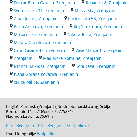
Doctor Emila Gavrila, Zrenjanin
Banatska 8, Zrenjanin
Svetosavska 31, Zrenjanin
Mostarska, Zrenjanin
Zmaj Jovina, Zrenjanin
Partizanska 58, Zrenjanin
Pavla Arsinova, Zrenjanin
Kej 2. oktobra, Zrenjanin
Mosorinska, Zrenjanin
Nikole Tesle, Zrenjanin
Majora Gavrilovića, Zrenjanin
Cara Dusana 48, Zrenjanin
Vase Stajića 1, Zrenjanin
Zrenjanin
Madjarske Komune, Zrenjanin
Radnoti Miklosa, Zrenjanin
Tomićeva, Zrenjanin
Ivana Gorana Kovačica, Zrenjanin
carice Milice, Zrenjanin
Bagljaš,
Panonska
,
Zrenjanin
,
Srednjobanatski okrug
,
Srbija
Koordinate: (
45.3718938
,
20.3729224
)
Nadmorska visina:
75,61m
Karta Beograda
|
Ulice Beograd
|
Srbija okruzi
Izvori fotografija:
Wikipedia
.