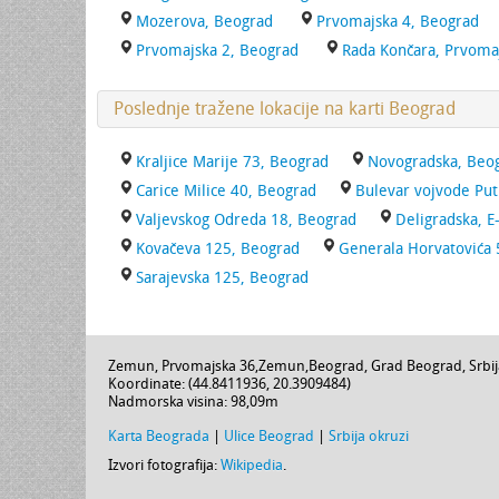
Mozerova, Beograd
Prvomajska 4, Beograd
Prvomajska 2, Beograd
Rada Končara, Prvoma
Poslednje tražene lokacije na karti Beograd
Kraljice Marije 73, Beograd
Novogradska, Beo
Carice Milice 40, Beograd
Bulevar vojvode Put
Valjevskog Odreda 18, Beograd
Deligradska, E
Kovačeva 125, Beograd
Generala Horvatovića 
Sarajevska 125, Beograd
Zemun,
Prvomajska 36
,
Zemun
,
Beograd
,
Grad Beograd
,
Srbi
Koordinate: (
44.8411936
,
20.3909484
)
Nadmorska visina:
98,09m
Karta Beograda
|
Ulice Beograd
|
Srbija okruzi
Izvori fotografija:
Wikipedia
.