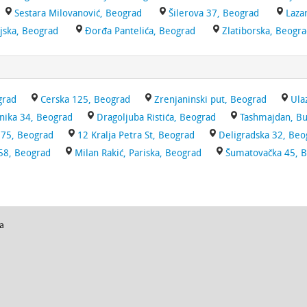
Sestara Milovanović, Beograd
Šilerova 37, Beograd
Laza
jska, Beograd
Đorđa Pantelića, Beograd
Zlatiborska, Beogr
grad
Cerska 125, Beograd
Zrenjaninski put, Beograd
Ula
nika 34, Beograd
Dragoljuba Ristića, Beograd
Tashmajdan, Bu
-75, Beograd
12 Kralja Petra St, Beograd
Deligradska 32, Beo
58, Beograd
Milan Rakić, Pariska, Beograd
Šumatovačka 45, 
ja