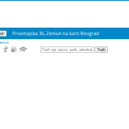
Prvomajska 36, Zemun na karti Beograd
Zemun
Traži