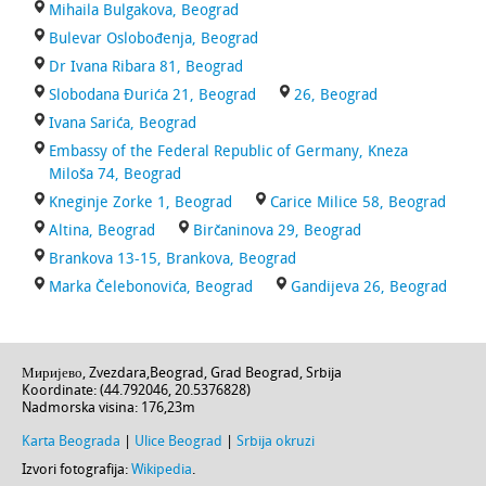
Mihaila Bulgakova, Beograd
Bulevar Oslobođenja, Beograd
Dr Ivana Ribara 81, Beograd
Slobodana Đurića 21, Beograd
26, Beograd
Ivana Sarića, Beograd
Embassy of the Federal Republic of Germany, Kneza
Miloša 74, Beograd
Kneginje Zorke 1, Beograd
Carice Milice 58, Beograd
Altina, Beograd
Birčaninova 29, Beograd
Brankova 13-15, Brankova, Beograd
Marka Čelebonovića, Beograd
Gandijeva 26, Beograd
Миријево,
Zvezdara
,
Beograd
,
Grad Beograd
,
Srbija
Koordinate: (
44.792046
,
20.5376828
)
Nadmorska visina:
176,23m
Karta Beograda
|
Ulice Beograd
|
Srbija okruzi
Izvori fotografija:
Wikipedia
.