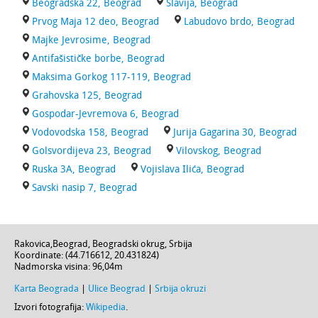
Beogradska 22, Beograd
Slavija, Beograd
Prvog Maja 12 deo, Beograd
Labudovo brdo, Beograd
Majke Jevrosime, Beograd
Antifašističke borbe, Beograd
Maksima Gorkog 117-119, Beograd
Grahovska 125, Beograd
Gospodar-Jevremova 6, Beograd
Vodovodska 158, Beograd
Jurija Gagarina 30, Beograd
Golsvordijeva 23, Beograd
Vilovskog, Beograd
Ruska 3A, Beograd
Vojislava Ilića, Beograd
Savski nasip 7, Beograd
Rakovica
,
Beograd
,
Beogradski okrug
,
Srbija
Koordinate: (
44.716612
,
20.431824
)
Nadmorska visina:
96,04m
Karta Beograda
|
Ulice Beograd
|
Srbija okruzi
Izvori fotografija:
Wikipedia
.