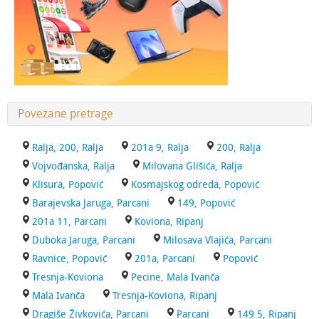
Povezane pretrage
Ralja, 200, Ralja
201a 9, Ralja
200, Ralja
Vojvođanska, Ralja
Milovana Glišića, Ralja
Klisura, Popović
Kosmajskog odreda, Popović
Barajevska Jaruga, Parcani
149, Popović
201a 11, Parcani
Koviona, Ripanj
Duboka Jaruga, Parcani
Milosava Vlajića, Parcani
Ravnice, Popović
201a, Parcani
Popović
Tresnja-Koviona
Pecine, Mala Ivanča
Mala Ivanča
Tresnja-Koviona, Ripanj
Dragiše Živkovića, Parcani
Parcani
149 5, Ripanj