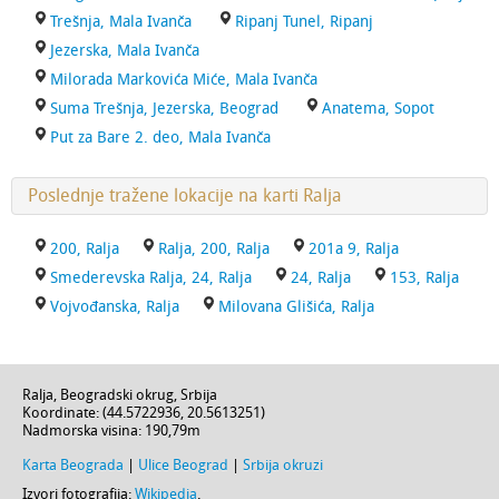
Trešnja, Mala Ivanča
Ripanj Tunel, Ripanj
Jezerska, Mala Ivanča
Milorada Markovića Miće, Mala Ivanča
Suma Trešnja, Jezerska, Beograd
Anatema, Sopot
Put za Bare 2. deo, Mala Ivanča
Poslednje tražene lokacije na karti Ralja
200, Ralja
Ralja, 200, Ralja
201a 9, Ralja
Smederevska Ralja, 24, Ralja
24, Ralja
153, Ralja
Vojvođanska, Ralja
Milovana Glišića, Ralja
Ralja
,
Beogradski okrug
,
Srbija
Koordinate: (
44.5722936
,
20.5613251
)
Nadmorska visina:
190,79m
Karta Beograda
|
Ulice Beograd
|
Srbija okruzi
Izvori fotografija:
Wikipedia
.