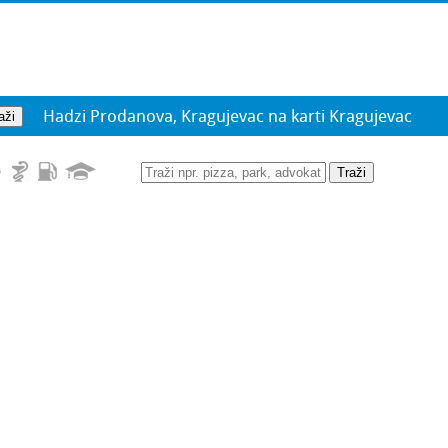
Hadzi Prodanova, Kragujevac na karti Kragujevac
Traži