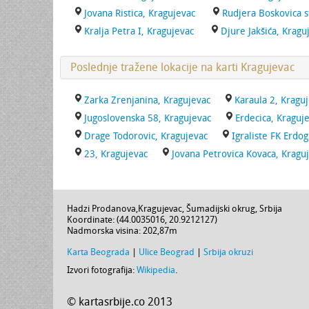
Jovana Ristica, Kragujevac
Rudjera Boskovica s
Kralja Petra I, Kragujevac
Djure Jakšića, Kragu
Poslednje tražene lokacije na karti Kragujevac
Zarka Zrenjanina, Kragujevac
Karaula 2, Kragu
Jugoslovenska 58, Kragujevac
Erdecica, Kraguj
Drage Todorovic, Kragujevac
Igraliste FK Erdog
23, Kragujevac
Jovana Petrovica Kovaca, Kragu
Hadzi Prodanova
,
Kragujevac
,
Šumadijski okrug
,
Srbija
Koordinate: (
44.0035016
,
20.9212127
)
Nadmorska visina:
202,87m
Karta Beograda
|
Ulice Beograd
|
Srbija okruzi
Izvori fotografija:
Wikipedia
.
© kartasrbije.co 2013