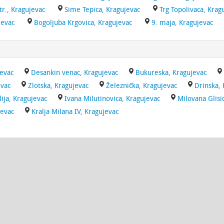
tr., Kragujevac
Sime Tepica, Kragujevac
Trg Topolivaca, Krag
jevac
Bogoljuba Krgovica, Kragujevac
9. maja, Kragujevac
jevac
Desankin venac, Kragujevac
Bukureska, Kragujevac
evac
Zlotska, Kragujevac
Železnička, Kragujevac
Drinska, 
lija, Kragujevac
Ivana Milutinovica, Kragujevac
Milovana Glisi
jevac
Kralja Milana IV, Kragujevac