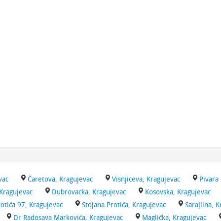
vac
Čaretova, Kragujevac
Visnjiceva, Kragujevac
Pivara
 Kragujevac
Dubrovacka, Kragujevac
Kosovska, Kragujevac
rotića 97, Kragujevac
Stojana Protića, Kragujevac
Sarajlina, 
Dr Radosava Markovića, Kragujevac
Maglićka, Kragujevac