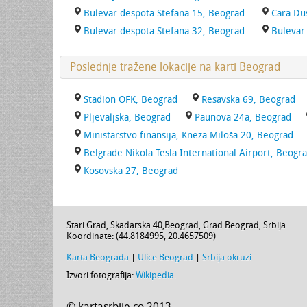
Bulevar despota Stefana 15, Beograd
Cara Du
Bulevar despota Stefana 32, Beograd
Bulevar
Poslednje tražene lokacije na karti Beograd
Stadion OFK, Beograd
Resavska 69, Beograd
Pljevaljska, Beograd
Paunova 24a, Beograd
Ministarstvo finansija, Kneza Miloša 20, Beograd
Belgrade Nikola Tesla International Airport, Beogr
Kosovska 27, Beograd
Stari Grad,
Skadarska 40
,
Beograd
,
Grad Beograd
,
Srbija
Koordinate: (
44.8184995
,
20.4657509
)
Karta Beograda
|
Ulice Beograd
|
Srbija okruzi
Izvori fotografija:
Wikipedia
.
© kartasrbije.co 2013