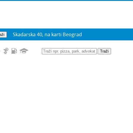
Skadarska 40, na karti Beograd
Traži