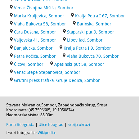
Venac Živojina Mišića, Sombor
Marka Kraljevica, Sombor
Kralja Petra I 67, Sombor
Vlaha Bukovca 58, Sombor
Batinska, Sombor
Cara Dušana, Sombor
Staparski put 9, Sombor
Valjevska 41, Sombor
Lipov lad, Sombor
Banjalucka, Sombor
Kralja Petra I 9, Sombor
Petra Kočića, Sombor
Vlaha Bukovca 70, Sombor
Čičovi, Sombor
Apatinski put 58, Sombor
Venac Stepe Stepanovica, Sombor
Grutini press trafika, Gruje Dedića, Sombor
Stevana Mokranjca
,
Sombor
,
Zapadnobački okrug
,
Srbija
Koordinate: (
45.7596605
,
19.1050874
)
Nadmorska visina:
85,00m
Karta Beograda
|
Ulice Beograd
|
Srbija okruzi
Izvori fotografija:
Wikipedia
.