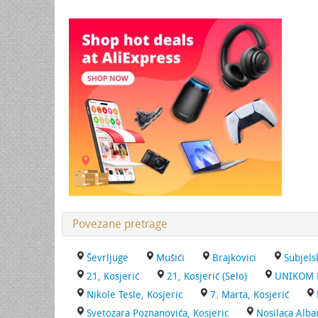
Povezane pretrage
Ševrljuge
Mušići
Brajkovici
Subjels
21, Kosjerić
21, Kosjerić (Selo)
UNIKOM Ko
Nikole Tesle, Kosjeric
7. Marta, Kosjerić
Svetozara Poznanovića, Kosjeric
Nosilaca Alba