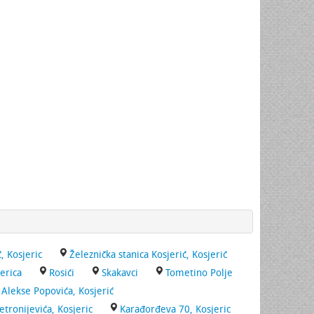
, Kosjeric
Železnička stanica Kosjerić, Kosjerić
erica
Rosići
Skakavci
Tometino Polje
Alekse Popovića, Kosjerić
etronijevića, Kosjeric
Karađorđeva 70, Kosjeric