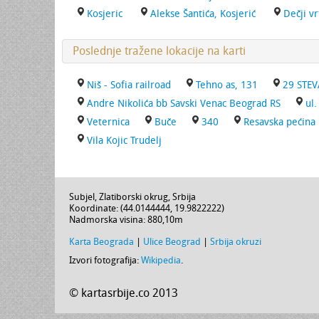
Kosjeric
Alekse Šantića, Kosjerić
Dečji vr
Poslednje tražene lokacije na karti
Niš - Sofia railroad
Tehno as, 131
29 STEV
Andre Nikolića bb Savski Venac Beograd RS
ul.
Veternica
Buče
340
Resavska pećina
Vila Kojic Trudelj
Subjel,
Zlatiborski okrug
,
Srbija
Koordinate: (
44.0144444
,
19.9822222
)
Nadmorska visina:
880,10m
Karta Beograda
|
Ulice Beograd
|
Srbija okruzi
Izvori fotografija:
Wikipedia
.
© kartasrbije.co 2013