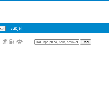
Subjel, ,
Traži