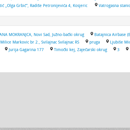
tić „Olga Grbić”, Radiše Petronijevića 4, Kosjeric
Vatrogasna stanic
ANA MOKRANJCA, Novi Sad, Južno-bački okrug
Batajnica Airbase (B
 Milice Markovic br 2., Svilajnac Svilajnac RS
pruga
Ljubiše Mi
Jurija Gagarina 177
Timočki kej, Zaječarski okrug
3