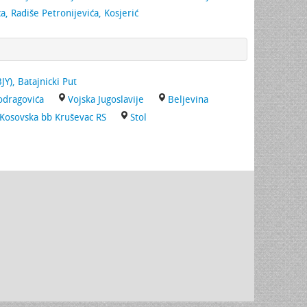
a, Radiše Petronijevića, Kosjerić
JY), Batajnicki Put
odragovića
Vojska Jugoslavije
Beljevina
Kosovska bb Kruševac RS
Stol