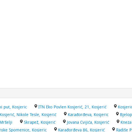
ki put, Kosjeric
ITN Eko Povlen Kosjerić, 21, Kosjerić
Kosjerić
sjerić, Nikole Tesle, Kosjerić
Karađorđeva, Kosjeric
Bjelop
Mršelji
Skrapež, Kosjerić
Jovana Cvijića, Kosjerić
Kneza 
nske Spomenice, Kosjeric
Karađorđeva 86, Kosjerić
Radiše P