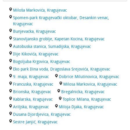
Miloša Markovića, Kragujevac
Spomen-park Kragujevački oktobar, Desankin venac,
Kragujevac
Bunjevacka, Kragujevac
Stanovljansko groblje, Kapetan Kocina, Kragujevac
Autobuska stanica, Sumadijska, Kragujevac
Ilije Kikovića, Kragujevac
Bogoljuba Krgovica, Kragujevac
Eko park Ilina voda, Dragoslava Srejovića, Kragujevac
9. maja, Kragujevac
Dobrice Milutinovica, Kragujevac
Francuska, Kragujevac
Milosa Markovica, Kragujevac
Brionska, Kragujevac
Bregalnicka, Kragujevac
Kablarska, Kragujevac
Toplice Milana, Kragujevac
Ariljska, Kragujevac
Miloja Djaka, Kragujevac
Dusana Djordjevica, Kragujevac
Sestre Janjić, Kragujevac