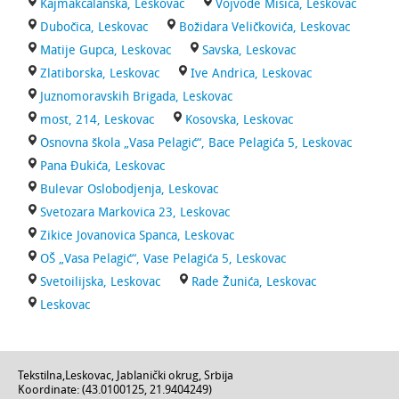
Kajmakcalanska, Leskovac
Vojvode Misica, Leskovac
Dubočica, Leskovac
Božidara Veličkovića, Leskovac
Matije Gupca, Leskovac
Savska, Leskovac
Zlatiborska, Leskovac
Ive Andrica, Leskovac
Juznomoravskih Brigada, Leskovac
most, 214, Leskovac
Kosovska, Leskovac
Osnovna škola „Vasa Pelagić“, Bace Pelagića 5, Leskovac
Pana Đukića, Leskovac
Bulevar Oslobodjenja, Leskovac
Svetozara Markovica 23, Leskovac
Zikice Jovanovica Spanca, Leskovac
OŠ „Vasa Pelagić“, Vase Pelagića 5, Leskovac
Svetoilijska, Leskovac
Rade Žunića, Leskovac
Leskovac
Tekstilna
,
Leskovac
,
Jablanički okrug
,
Srbija
Koordinate: (
43.0100125
,
21.9404249
)