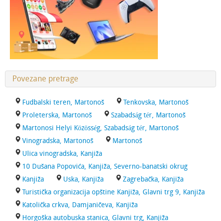
Povezane pretrage
Fudbalski teren, Martonoš
Tenkovska, Martonoš
Proleterska, Martonoš
Szabadság tér, Martonoš
Martonosi Helyi Közösség, Szabadság tér, Martonoš
Vinogradska, Martonoš
Martonoš
Ulica vinogradska, Kanjiža
10 Dušana Popovića, Kanjiža, Severno-banatski okrug
Kanjiža
Uska, Kanjiža
Zagrebačka, Kanjiža
Turistička organizacija opštine Kanjiža, Glavni trg 9, Kanjiža
Katolička crkva, Damjaničeva, Kanjiža
Horgoška autobuska stanica, Glavni trg, Kanjiža