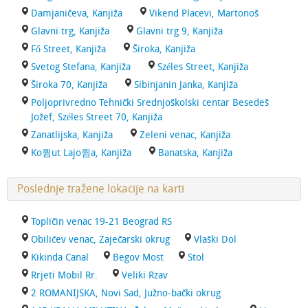
Damjaničeva, Kanjiža
Vikend Placevi, Martonoš
Glavni trg, Kanjiža
Glavni trg 9, Kanjiža
Fő Street, Kanjiža
Široka, Kanjiža
Svetog Stefana, Kanjiža
Széles Street, Kanjiža
Široka 70, Kanjiža
Sibinjanin Janka, Kanjiža
Poljoprivredno Tehnički Srednjoškolski centar Besedeš
Jožef, Széles Street 70, Kanjiža
Zanatlijska, Kanjiža
Zeleni venac, Kanjiža
Ko큄ut Lajo큄a, Kanjiža
Banatska, Kanjiža
Poslednje tražene lokacije na karti
Topličin venac 19-21 Beograd RS
Obilićev venac, Zaječarski okrug
Vlaški Dol
Kikinda Canal
Begov Most
Stol
Rrjeti Mobil Rr.
Veliki Rzav
2 ROMANIJSKA, Novi Sad, Južno-bački okrug