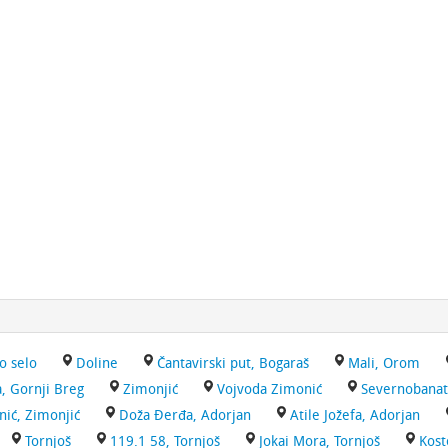
o selo
Doline
Čantavirski put, Bogaraš
Mali, Orom
a, Gornji Breg
Zimonjić
Vojvoda Zimonić
Severnobanat
ić, Zimonjić
Doža Đerđa, Adorjan
Atile Jožefa, Adorjan
Tornjoš
119.1 58, Tornjoš
Jokai Mora, Tornjoš
Kost