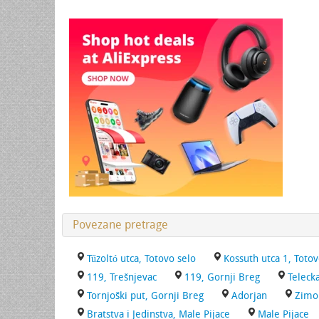
Povezane pretrage
Tűzoltó utca, Totovo selo
Kossuth utca 1, Totov
119, Trešnjevac
119, Gornji Breg
Teleck
Tornjoški put, Gornji Breg
Adorjan
Zimon
Bratstva i Jedinstva, Male Pijace
Male Pijace