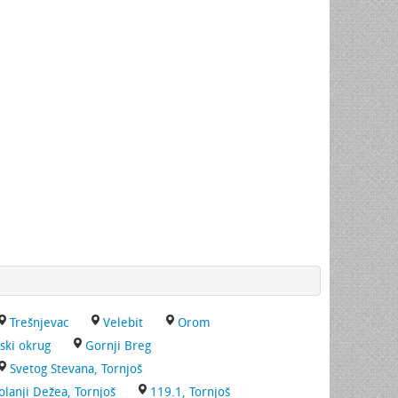
Trešnjevac
Velebit
Orom
ski okrug
Gornji Breg
Svetog Stevana, Tornjoš
olanji Dežea, Tornjoš
119.1, Tornjoš