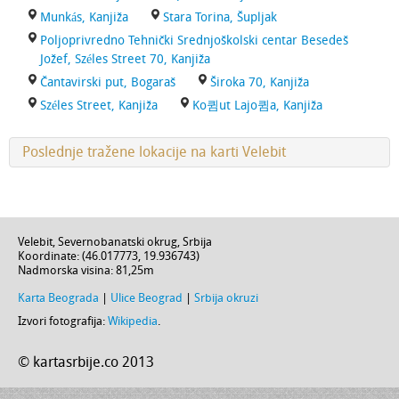
Munkás, Kanjiža
Stara Torina, Šupljak
Poljoprivredno Tehnički Srednjoškolski centar Besedeš
Jožef, Széles Street 70, Kanjiža
Čantavirski put, Bogaraš
Široka 70, Kanjiža
Széles Street, Kanjiža
Ko큄ut Lajo큄a, Kanjiža
Poslednje tražene lokacije na karti Velebit
Velebit
,
Severnobanatski okrug
,
Srbija
Koordinate: (
46.017773
,
19.936743
)
Nadmorska visina:
81,25m
Karta Beograda
|
Ulice Beograd
|
Srbija okruzi
Izvori fotografija:
Wikipedia
.
© kartasrbije.co 2013