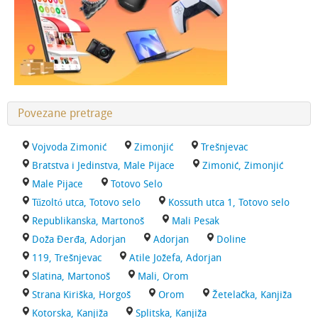
Povezane pretrage
Vojvoda Zimonić
Zimonjić
Trešnjevac
Bratstva i Jedinstva, Male Pijace
Zimonić, Zimonjić
Male Pijace
Totovo Selo
Tűzoltó utca, Totovo selo
Kossuth utca 1, Totovo selo
Republikanska, Martonoš
Mali Pesak
Doža Đerđa, Adorjan
Adorjan
Doline
119, Trešnjevac
Atile Jožefa, Adorjan
Slatina, Martonoš
Mali, Orom
Strana Kiriška, Horgoš
Orom
Žetelačka, Kanjiža
Kotorska, Kanjiža
Splitska, Kanjiža