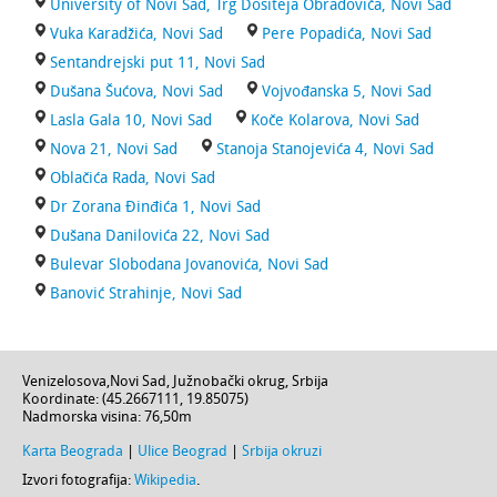
University of Novi Sad, Trg Dositeja Obradovića, Novi Sad
Vuka Karadžića, Novi Sad
Pere Popadića, Novi Sad
Sentandrejski put 11, Novi Sad
Dušana Šućova, Novi Sad
Vojvođanska 5, Novi Sad
Lasla Gala 10, Novi Sad
Koče Kolarova, Novi Sad
Nova 21, Novi Sad
Stanoja Stanojevića 4, Novi Sad
Oblačića Rada, Novi Sad
Dr Zorana Đinđića 1, Novi Sad
Dušana Danilovića 22, Novi Sad
Bulevar Slobodana Jovanovića, Novi Sad
Banović Strahinje, Novi Sad
Venizelosova
,
Novi Sad
,
Južnobački okrug
,
Srbija
Koordinate: (
45.2667111
,
19.85075
)
Nadmorska visina:
76,50m
Karta Beograda
|
Ulice Beograd
|
Srbija okruzi
Izvori fotografija:
Wikipedia
.