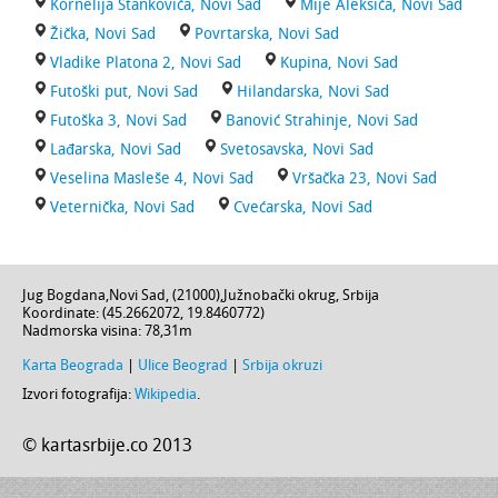
Kornelija Stankovića, Novi Sad
Mije Aleksića, Novi Sad
Žička, Novi Sad
Povrtarska, Novi Sad
Vladike Platona 2, Novi Sad
Kupina, Novi Sad
Futoški put, Novi Sad
Hilandarska, Novi Sad
Futoška 3, Novi Sad
Banović Strahinje, Novi Sad
Lađarska, Novi Sad
Svetosavska, Novi Sad
Veselina Masleše 4, Novi Sad
Vršačka 23, Novi Sad
Veternička, Novi Sad
Cvećarska, Novi Sad
Jug Bogdana
,
Novi Sad
, (
21000
),
Južnobački okrug
,
Srbija
Koordinate: (
45.2662072
,
19.8460772
)
Nadmorska visina:
78,31m
Karta Beograda
|
Ulice Beograd
|
Srbija okruzi
Izvori fotografija:
Wikipedia
.
© kartasrbije.co 2013