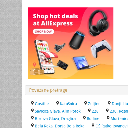
Povezane pretrage
Gostilje
Katušnica
Željine
Donji Liu
Savicica Glava, Alin Potok
228
230, Roža
Borova Glava, Draglica
Rudine
Murtenic
Bela Reka, Donja Bela Reka
OŠ Ratko Jovanović