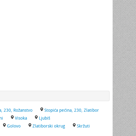
a, 230, Rožanstvo
Stopića pećina, 230, Zlatibor
ni
Visoka
Ljubiš
Golovo
Zlatiborski okrug
Skržuti