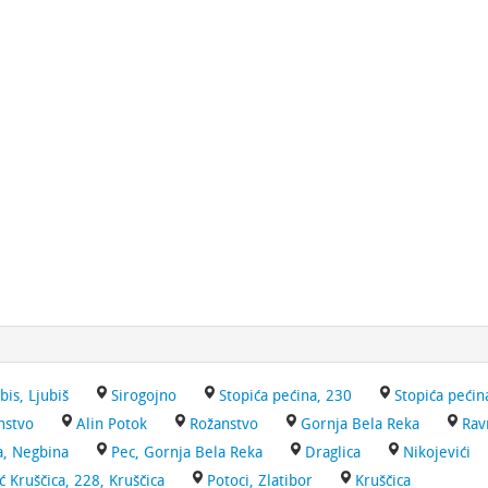
bis, Ljubiš
Sirogojno
Stopića pećina, 230
Stopića pećin
nstvo
Alin Potok
Rožanstvo
Gornja Bela Reka
Rav
a, Negbina
Pec, Gornja Bela Reka
Draglica
Nikojevići
 Kruščica, 228, Kruščica
Potoci, Zlatibor
Kruščica