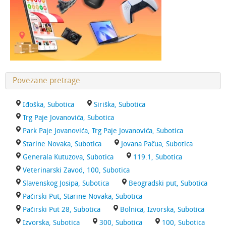
Povezane pretrage
Iđoška, Subotica
Siriška, Subotica
Trg Paje Jovanovića, Subotica
Park Paje Jovanovića, Trg Paje Jovanovića, Subotica
Starine Novaka, Subotica
Jovana Pačua, Subotica
Generala Kutuzova, Subotica
119.1, Subotica
Veterinarski Zavod, 100, Subotica
Slavenskog Josipa, Subotica
Beogradski put, Subotica
Pačirski Put, Starine Novaka, Subotica
Pačirski Put 28, Subotica
Bolnica, Izvorska, Subotica
Izvorska, Subotica
300, Subotica
100, Subotica