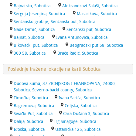
Bajnatska, Subotica
Aleksandrovi Salaši, Subotica
Sergeja Jesenjina, Subotica
Masarikova, Subotica
Senćansko groblje, Senćanski put, Subotica
Nade Dimić, Subotica
Senćanski put, Subotica
Bajnat, Subotica
Ivana Antunovića, Subotica
Bikovački put, Subotica
Beogradski put 58, Subotica
300 58, Subotica
Braće Radić, Subotica
Poslednje tražene lokacije na karti Subotica
Dudova Suma, 37 ZRINJSKOG I FRANKOPANA, 24000,
Subotica, Severno-backi county, Subotica
Timočka, Subotica
Ivana Sarića, Subotica
Bagremova, Subotica
Celjska, Subotica
Sivački Put, Subotica
Cara Dušana 3, Subotica
Dalija, Subotica
Trg Sinagoge, Subotica
Iđoška, Subotica
Ustanička 125, Subotica