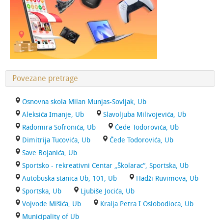
Povezane pretrage
Osnovna skola Milan Munjas-Sovljak, Ub
Aleksića Imanje, Ub
Slavoljuba Milivojevića, Ub
Radomira Sofronića, Ub
Čede Todorovića, Ub
Dimitrija Tucovića, Ub
Čede Todorovića, Ub
Save Bojanića, Ub
Sportsko - rekreativni Centar „Školarac“, Sportska, Ub
Autobuska stanica Ub, 101, Ub
Hadži Ruvimova, Ub
Sportska, Ub
Ljubiše Jocića, Ub
Vojvode Mišića, Ub
Kralja Petra I Oslobodioca, Ub
Municipality of Ub