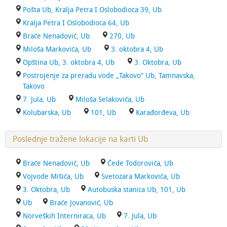
Pošta Ub, Kralja Petra I Oslobodioca 39, Ub
Kralja Petra I Oslobodioca 64, Ub
Braće Nenadović, Ub
270, Ub
Miloša Markovića, Ub
3. oktobra 4, Ub
Opština Ub, 3. oktobra 4, Ub
3. Oktobra, Ub
Postrojenje za preradu vode „Takovo“ Ub, Tamnavska,
Takovo
7. Jula, Ub
Miloša Selakovića, Ub
Kolubarska, Ub
101, Ub
Karađorđeva, Ub
Poslednje tražene lokacije na karti Ub
Braće Nenadović, Ub
Čede Todorovića, Ub
Vojvode Mišića, Ub
Svetozara Markovića, Ub
3. Oktobra, Ub
Autobuska stanica Ub, 101, Ub
Ub
Braće Jovanović, Ub
Norveških Interniraca, Ub
7. Jula, Ub