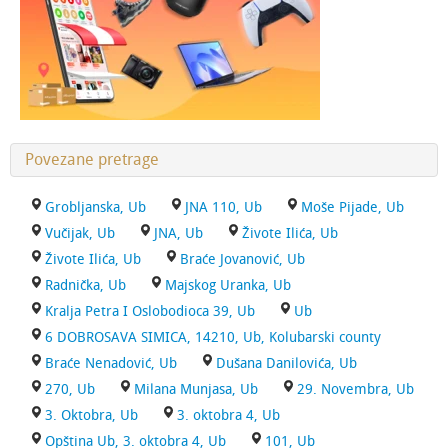
Povezane pretrage
Grobljanska, Ub
JNA 110, Ub
Moše Pijade, Ub
Vučijak, Ub
JNA, Ub
Živote Ilića, Ub
Živote Ilića, Ub
Braće Jovanović, Ub
Radnička, Ub
Majskog Uranka, Ub
Kralja Petra I Oslobodioca 39, Ub
Ub
6 DOBROSAVA SIMICA, 14210, Ub, Kolubarski county
Braće Nenadović, Ub
Dušana Danilovića, Ub
270, Ub
Milana Munjasa, Ub
29. Novembra, Ub
3. Oktobra, Ub
3. oktobra 4, Ub
Opština Ub, 3. oktobra 4, Ub
101, Ub