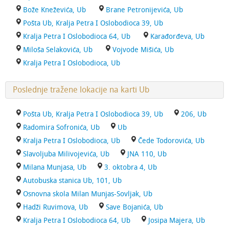
Bože Kneževića, Ub
Brane Petronijevića, Ub
Pošta Ub, Kralja Petra I Oslobodioca 39, Ub
Kralja Petra I Oslobodioca 64, Ub
Karađorđeva, Ub
Miloša Selakovića, Ub
Vojvode Mišića, Ub
Kralja Petra I Oslobodioca, Ub
Poslednje tražene lokacije na karti Ub
Pošta Ub, Kralja Petra I Oslobodioca 39, Ub
206, Ub
Radomira Sofronića, Ub
Ub
Kralja Petra I Oslobodioca, Ub
Čede Todorovića, Ub
Slavoljuba Milivojevića, Ub
JNA 110, Ub
Milana Munjasa, Ub
3. oktobra 4, Ub
Autobuska stanica Ub, 101, Ub
Osnovna skola Milan Munjas-Sovljak, Ub
Hadži Ruvimova, Ub
Save Bojanića, Ub
Kralja Petra I Oslobodioca 64, Ub
Josipa Majera, Ub