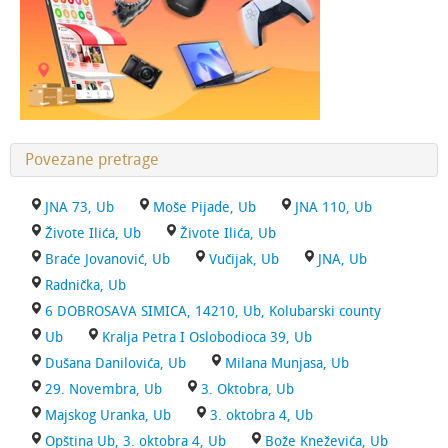
Povezane pretrage
JNA 73, Ub
Moše Pijade, Ub
JNA 110, Ub
Živote Ilića, Ub
Živote Ilića, Ub
Braće Jovanović, Ub
Vučijak, Ub
JNA, Ub
Radnička, Ub
6 DOBROSAVA SIMICA, 14210, Ub, Kolubarski county
Ub
Kralja Petra I Oslobodioca 39, Ub
Dušana Danilovića, Ub
Milana Munjasa, Ub
29. Novembra, Ub
3. Oktobra, Ub
Majskog Uranka, Ub
3. oktobra 4, Ub
Opština Ub, 3. oktobra 4, Ub
Bože Kneževića, Ub