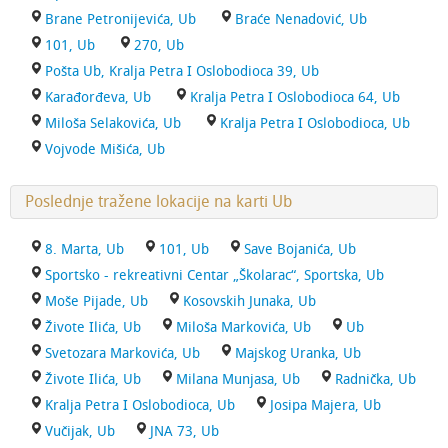
Brane Petronijevića, Ub
Braće Nenadović, Ub
101, Ub
270, Ub
Pošta Ub, Kralja Petra I Oslobodioca 39, Ub
Karađorđeva, Ub
Kralja Petra I Oslobodioca 64, Ub
Miloša Selakovića, Ub
Kralja Petra I Oslobodioca, Ub
Vojvode Mišića, Ub
Poslednje tražene lokacije na karti Ub
8. Marta, Ub
101, Ub
Save Bojanića, Ub
Sportsko - rekreativni Centar „Školarac“, Sportska, Ub
Moše Pijade, Ub
Kosovskih Junaka, Ub
Živote Ilića, Ub
Miloša Markovića, Ub
Ub
Svetozara Markovića, Ub
Majskog Uranka, Ub
Živote Ilića, Ub
Milana Munjasa, Ub
Radnička, Ub
Kralja Petra I Oslobodioca, Ub
Josipa Majera, Ub
Vučijak, Ub
JNA 73, Ub