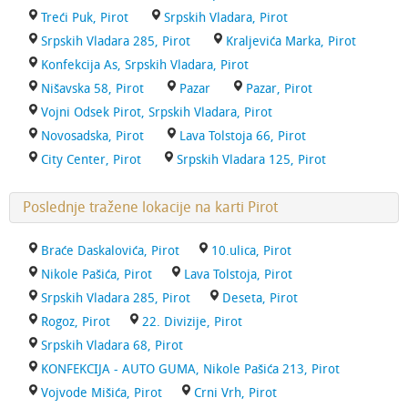
Treći Puk, Pirot
Srpskih Vladara, Pirot
Srpskih Vladara 285, Pirot
Kraljevića Marka, Pirot
Konfekcija As, Srpskih Vladara, Pirot
Nišavska 58, Pirot
Pazar
Pazar, Pirot
Vojni Odsek Pirot, Srpskih Vladara, Pirot
Novosadska, Pirot
Lava Tolstoja 66, Pirot
City Center, Pirot
Srpskih Vladara 125, Pirot
Poslednje tražene lokacije na karti Pirot
Braće Daskalovića, Pirot
10.ulica, Pirot
Nikole Pašića, Pirot
Lava Tolstoja, Pirot
Srpskih Vladara 285, Pirot
Deseta, Pirot
Rogoz, Pirot
22. Divizije, Pirot
Srpskih Vladara 68, Pirot
KONFEKCIJA - AUTO GUMA, Nikole Pašića 213, Pirot
Vojvode Mišića, Pirot
Crni Vrh, Pirot