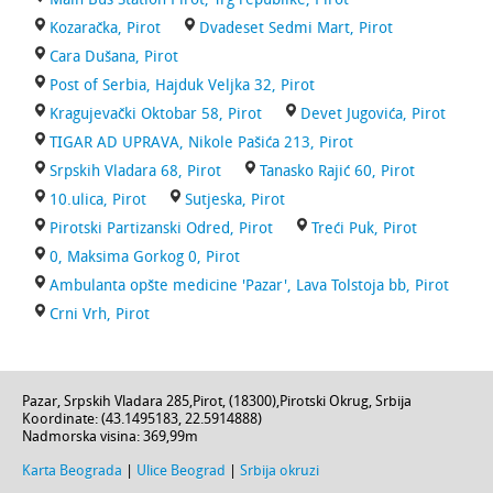
Kozaračka, Pirot
Dvadeset Sedmi Mart, Pirot
Cara Dušana, Pirot
Post of Serbia, Hajduk Veljka 32, Pirot
Kragujevački Oktobar 58, Pirot
Devet Jugovića, Pirot
TIGAR AD UPRAVA, Nikole Pašića 213, Pirot
Srpskih Vladara 68, Pirot
Tanasko Rajić 60, Pirot
10.ulica, Pirot
Sutjeska, Pirot
Pirotski Partizanski Odred, Pirot
Treći Puk, Pirot
0, Maksima Gorkog 0, Pirot
Ambulanta opšte medicine 'Pazar', Lava Tolstoja bb, Pirot
Crni Vrh, Pirot
Pazar,
Srpskih Vladara 285
,
Pirot
, (
18300
),
Pirotski Okrug
,
Srbija
Koordinate: (
43.1495183
,
22.5914888
)
Nadmorska visina:
369,99m
Karta Beograda
|
Ulice Beograd
|
Srbija okruzi