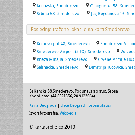
Kosovska, Smederevo
Crnogorska 58, Smede
Srbina 58, Smederevo
Jug Bogdanova 16, Sm
Poslednje tražene lokacije na karti Smederevo
Kolarski put 48, Smederevo
Smederevo Airpor
Smederevo Airport (SDO), Smederevo
Vojvod
Kneza Mihajla, Smederevo
Crvene Armije Bus
Šalinačka, Smederevo
Dimitrija Tucovića, Sm
Balkanska 58
,
Smederevo
,
Podunavski okrug
,
Srbija
Koordinate: (
44.6521356
,
20.9123064
)
Karta Beograda
|
Ulice Beograd
|
Srbija okruzi
Izvori fotografija:
Wikipedia
.
© kartasrbije.co 2013