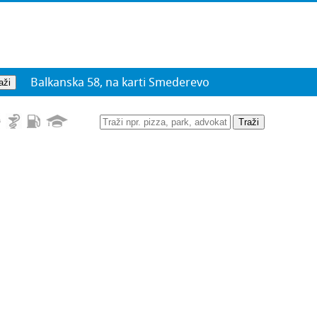
Balkanska 58, na karti Smederevo
Traži