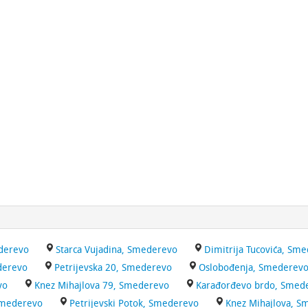
derevo
Starca Vujadina, Smederevo
Dimitrija Tucovića, Sm
derevo
Petrijevska 20, Smederevo
Oslobođenja, Smederev
vo
Knez Mihajlova 79, Smederevo
Karađorđevo brdo, Smed
Smederevo
Petrijevski Potok, Smederevo
Knez Mihajlova, S