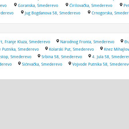
revo
Goranska, Smederevo
Ćirilovačka, Smederevo
Pe
ederevo
Jug Bogdanova 58, Smederevo
Crnogorska, Smede
t, Franje Kluza, Smederevo
Narodnog Fronta, Smederevo
Đu
e Putnika, Smederevo
Kolarski Put, Smederevo
Knez Mihajlo
 stop, Smederevo
Srbina 58, Smederevo
4. Jula 58, Smedere
ederevo
Sićevačka, Smederevo
Vojvode Putnika 58, Smederev