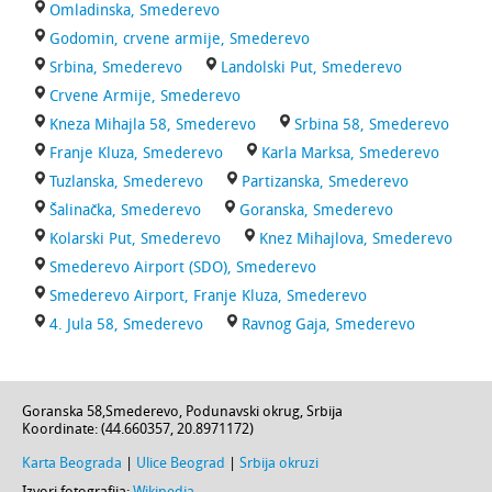
Omladinska, Smederevo
Godomin, crvene armije, Smederevo
Srbina, Smederevo
Landolski Put, Smederevo
Crvene Armije, Smederevo
Kneza Mihajla 58, Smederevo
Srbina 58, Smederevo
Franje Kluza, Smederevo
Karla Marksa, Smederevo
Tuzlanska, Smederevo
Partizanska, Smederevo
Šalinačka, Smederevo
Goranska, Smederevo
Kolarski Put, Smederevo
Knez Mihajlova, Smederevo
Smederevo Airport (SDO), Smederevo
Smederevo Airport, Franje Kluza, Smederevo
4. Jula 58, Smederevo
Ravnog Gaja, Smederevo
Goranska 58
,
Smederevo
,
Podunavski okrug
,
Srbija
Koordinate: (
44.660357
,
20.8971172
)
Karta Beograda
|
Ulice Beograd
|
Srbija okruzi
Izvori fotografija:
Wikipedia
.