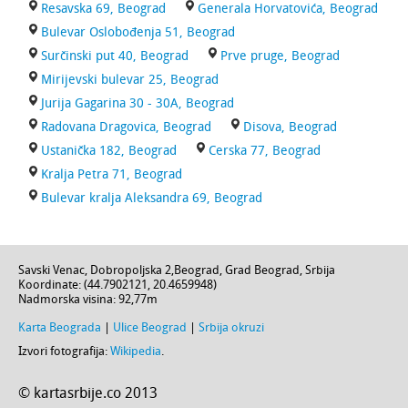
Resavska 69, Beograd
Generala Horvatovića, Beograd
Bulevar Oslobođenja 51, Beograd
Surčinski put 40, Beograd
Prve pruge, Beograd
Mirijevski bulevar 25, Beograd
Jurija Gagarina 30 - 30A, Beograd
Radovana Dragovica, Beograd
Disova, Beograd
Ustanička 182, Beograd
Cerska 77, Beograd
Kralja Petra 71, Beograd
Bulevar kralja Aleksandra 69, Beograd
Savski Venac,
Dobropoljska 2
,
Beograd
,
Grad Beograd
,
Srbija
Koordinate: (
44.7902121
,
20.4659948
)
Nadmorska visina:
92,77m
Karta Beograda
|
Ulice Beograd
|
Srbija okruzi
Izvori fotografija:
Wikipedia
.
© kartasrbije.co 2013