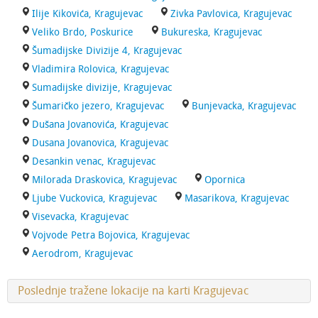
Ilije Kikovića, Kragujevac
Zivka Pavlovica, Kragujevac
Veliko Brdo, Poskurice
Bukureska, Kragujevac
Šumadijske Divizije 4, Kragujevac
Vladimira Rolovica, Kragujevac
Sumadijske divizije, Kragujevac
Šumaričko jezero, Kragujevac
Bunjevacka, Kragujevac
Dušana Jovanovića, Kragujevac
Dusana Jovanovica, Kragujevac
Desankin venac, Kragujevac
Milorada Draskovica, Kragujevac
Opornica
Ljube Vuckovica, Kragujevac
Masarikova, Kragujevac
Visevacka, Kragujevac
Vojvode Petra Bojovica, Kragujevac
Aerodrom, Kragujevac
Poslednje tražene lokacije na karti Kragujevac