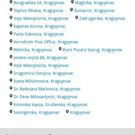
Beogradska 58, Kragujevac
Maglićka, Kragujevac
Toplice Milana, Kragujevac
Šumarice, Kragujevac
Voje Manojlovića, Kragujevac
Zadrugarska, Kragujevac
Kapetan Kocina, Kragujevac
Pavla Vukovica, Kragujevac
Aerodrom Post Office, Kragujevac
Ribnicka, Kragujevac
Đure Pucara Starog, Kragujevac
Jovana cvijića bb, Kragujevac
Voje Manojlovića, Kragujevac
Dragomira Ostojica, Kragujevac
Ivana Milutinovica, Kragujevac
Dr Radosava Markovica, Kragujevac
Dr Dese Milosavljevic, Kragujevac
Kolonska kapija, Gružanska, Kragujevac
Svetogorska, Kragujevac
Kragujevac