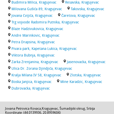
Budimira Milica, Kragujevac
Resavska, Kragujevac
Milovana Gušića 89, Kragujevac
Takovska, Kragujevac
Jovana Cvijića, Kragujevac
Čaretova, Kragujevac
Trg vojvode Radomira Putnika, Kragujevac
Blaze Hadzivukovica, Kragujevac
Andre Marinkovic, Kragujevac
Petra Drapsina, Kragujevac
Pivara park, Kapetana Lukica, Kragujevac
Viktora Bubnja, Kragujevac
Zarka Zrenjanina, Kragujevac
Jasenovacka, Kragujevac
Ulica Dr. Zorana Djindjića, Kragujevac
Kralja Milana IV 58, Kragujevac
Zlotska, Kragujevac
Boska Janjica, Kragujevac
Mine Karadzic, Kragujevac
Dubrovacka, Kragujevac
Jovana Petrovica Kovaca
,
Kragujevac
,
Šumadijski okrug
,
Srbija
Koordinate: (
44.0139936
,
20.8959604
)