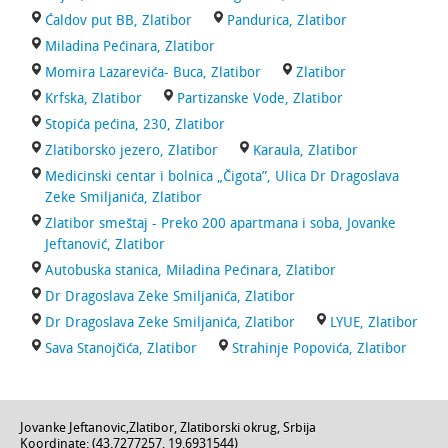
Ćaldov put BB, Zlatibor
Pandurica, Zlatibor
Miladina Pećinara, Zlatibor
Momira Lazarevića- Buca, Zlatibor
Zlatibor
Krfska, Zlatibor
Partizanske Vode, Zlatibor
Stopića pećina, 230, Zlatibor
Zlatiborsko jezero, Zlatibor
Karaula, Zlatibor
Medicinski centar i bolnica „Čigota”, Ulica Dr Dragoslava
Zeke Smiljanića, Zlatibor
Zlatibor smeštaj - Preko 200 apartmana i soba, Jovanke
Jeftanović, Zlatibor
Autobuska stanica, Miladina Pećinara, Zlatibor
Dr Dragoslava Zeke Smiljanića, Zlatibor
Dr Dragoslava Zeke Smiljanića, Zlatibor
LYUE, Zlatibor
Sava Stanojčića, Zlatibor
Strahinje Popovića, Zlatibor
Jovanke Jeftanovic
,
Zlatibor
,
Zlatiborski okrug
,
Srbija
Koordinate: (
43.7277257
,
19.6931544
)