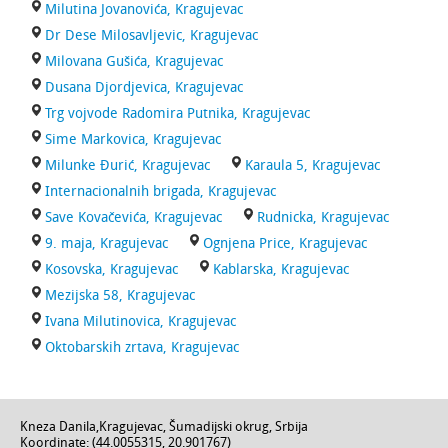
Milutina Jovanovića, Kragujevac
Dr Dese Milosavljevic, Kragujevac
Milovana Gušića, Kragujevac
Dusana Djordjevica, Kragujevac
Trg vojvode Radomira Putnika, Kragujevac
Sime Markovica, Kragujevac
Milunke Đurić, Kragujevac
Karaula 5, Kragujevac
Internacionalnih brigada, Kragujevac
Save Kovačevića, Kragujevac
Rudnicka, Kragujevac
9. maja, Kragujevac
Ognjena Price, Kragujevac
Kosovska, Kragujevac
Kablarska, Kragujevac
Mezijska 58, Kragujevac
Ivana Milutinovica, Kragujevac
Oktobarskih zrtava, Kragujevac
Kneza Danila
,
Kragujevac
,
Šumadijski okrug
,
Srbija
Koordinate: (
44.0055315
,
20.901767
)