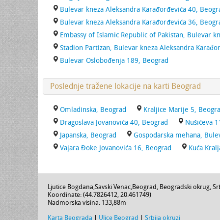
Bulevar kneza Aleksandra Karađorđevića 40, Beogr
Bulevar kneza Aleksandra Karađorđevića 36, Beogr
Embassy of Islamic Republic of Pakistan, Bulevar 
Stadion Partizan, Bulevar kneza Aleksandra Karađo
Bulevar Oslobođenja 189, Beograd
Poslednje tražene lokacije na karti Beograd
Omladinska, Beograd
Kraljice Marije 5, Beogr
Dragoslava Jovanovića 40, Beograd
Nušićeva 1
Japanska, Beograd
Gospodarska mehana, Bulev
Vajara Đoke Jovanovića 16, Beograd
Kuća Kralj
Ljutice Bogdana
,
Savski Venac
,
Beograd
,
Beogradski okrug
,
Sr
Koordinate: (
44.7826412
,
20.461749
)
Nadmorska visina:
133,88m
Karta Beograda
|
Ulice Beograd
|
Srbija okruzi