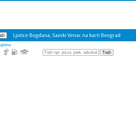
Ljutice Bogdana, Savski Venac na karti Beograd
Bogdana
Traži