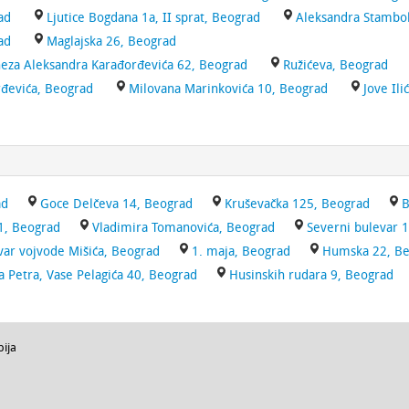
ad
Ljutice Bogdana 1a, II sprat, Beograd
Aleksandra Stambol
ad
Maglajska 26, Beograd
kneza Aleksandra Karađorđevića 62, Beograd
Ružićeva, Beograd
rđevića, Beograd
Milovana Marinkovića 10, Beograd
Jove Ili
ad
Goce Delčeva 14, Beograd
Kruševačka 125, Beograd
B
1, Beograd
Vladimira Tomanovića, Beograd
Severni bulevar 
ar vojvode Mišića, Beograd
1. maja, Beograd
Humska 22, B
a Petra, Vase Pelagića 40, Beograd
Husinskih rudara 9, Beograd
bija