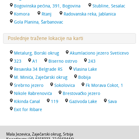
Bogovinska pećina, 391, Bogovina
Stubline, Sesalac
Komora
Rtanj
Radovanska reka, Jablanica
Gola Planina, Šarbanovac
Poslednje tražene lokacije na karti
Metalurg, Borski okrug
Akumlaciono jezero Sveticevo
323
A1
Biserno ostrvo
243
Resavska 34 Belgrade RS
Vlasina Lake
M. Minića, Zaječarski okrug
Bobija
Srebrno jezero
Sokolovica
Fk Morava Cokot, 1
Nikole Rabrenovića
Brestovačko jezero
Kikinda Canal
119
Gazivoda Lake
Sava
Exit for Ribare
Mala Jezevica,
Zaječarski okrug
,
Srbija