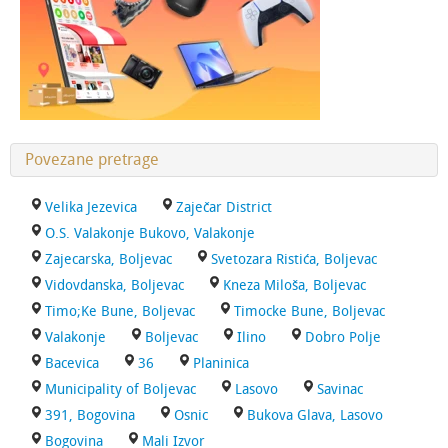
Povezane pretrage
Velika Jezevica
Zaječar District
O.S. Valakonje Bukovo, Valakonje
Zajecarska, Boljevac
Svetozara Ristića, Boljevac
Vidovdanska, Boljevac
Kneza Miloša, Boljevac
Timo;Ke Bune, Boljevac
Timocke Bune, Boljevac
Valakonje
Boljevac
Ilino
Dobro Polje
Bacevica
36
Planinica
Municipality of Boljevac
Lasovo
Savinac
391, Bogovina
Osnic
Bukova Glava, Lasovo
Bogovina
Mali Izvor