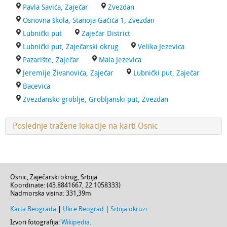
Pavla Savića, Zaječar
Zvezdan
Osnovna škola, Stanoja Gačića 1, Zvezdan
Lubnički put
Zaječar District
Lubnički put, Zaječarski okrug
Velika Jezevica
Pazarište, Zaječar
Mala Jezevica
Jeremije Živanovića, Zaječar
Lubnički put, Zaječar
Bacevica
Zvezdansko groblje, Grobljanski put, Zvezdan
Poslednje tražene lokacije na karti Osnic
Osnic
,
Zaječarski okrug
,
Srbija
Koordinate: (
43.8841667
,
22.1058333
)
Nadmorska visina:
331,39m
Karta Beograda
|
Ulice Beograd
|
Srbija okruzi
Izvori fotografija:
Wikipedia
.