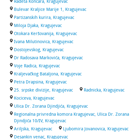
Radeta Koncara, Kragujevac
Bulevar Kraljice Marije 1, Kragujevac
Partizanskih kurira, Kragujevac
Miloja Djaka, Kragujevac
Otokara Keršovanija, Kragujevac
Ivana Milutinovica, Kragujevac
Dostojevskog, Kragujevac
Dr Radosava Markovića, Kragujevac
Voje Radica, Kragujevac
Kraljevačkog Bataljona, Kragujevac
Petra Drapsina, Kragujevac
25. srpske divizije, Kragujevac
Radnicka, Kragujevac
Kociceva, Kragujevac
Ulica Dr. Zorana Djindjića, Kragujevac
Regionalna privredna komora Kragujevac, Ulica Dr. Zorana
Djindjića 10/IV, Kragujevac
Ariljska, Kragujevac
Ljubomira Jovanovica, Kragujevac
Desankin venac, Kragujevac