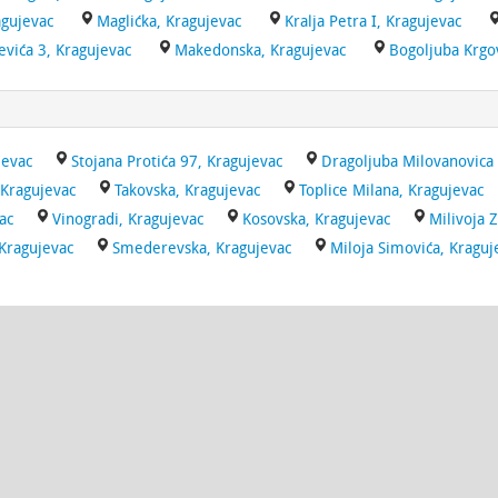
agujevac
Maglićka, Kragujevac
Kralja Petra I, Kragujevac
evića 3, Kragujevac
Makedonska, Kragujevac
Bogoljuba Krgov
jevac
Stojana Protića 97, Kragujevac
Dragoljuba Milovanovica
, Kragujevac
Takovska, Kragujevac
Toplice Milana, Kragujevac
ac
Vinogradi, Kragujevac
Kosovska, Kragujevac
Milivoja 
 Kragujevac
Smederevska, Kragujevac
Miloja Simovića, Kraguj