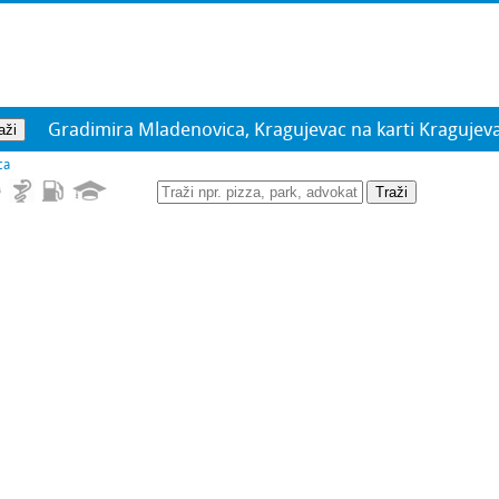
Gradimira Mladenovica, Kragujevac na karti Kragujev
ca
Traži