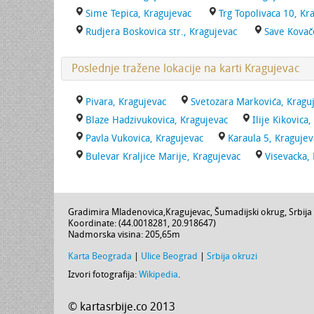
Sime Tepica, Kragujevac
Trg Topolivaca 10, Kr
Rudjera Boskovica str., Kragujevac
Save Kovač
Poslednje tražene lokacije na karti Kragujevac
Pivara, Kragujevac
Svetozara Markovića, Kragu
Blaze Hadzivukovica, Kragujevac
Ilije Kikovica
Pavla Vukovica, Kragujevac
Karaula 5, Kragujev
Bulevar Kraljice Marije, Kragujevac
Visevacka,
Gradimira Mladenovica
,
Kragujevac
,
Šumadijski okrug
,
Srbija
Koordinate: (
44.0018281
,
20.918647
)
Nadmorska visina:
205,65m
Karta Beograda
|
Ulice Beograd
|
Srbija okruzi
Izvori fotografija:
Wikipedia
.
© kartasrbije.co 2013